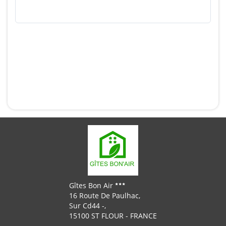
Les chiens guides sont acceptés sans surcoût.
Contactez Guy Salat directement par téléphone (+33
4 71 60 24 89 ou +33 6 45 12 57 94) ou via le
formulaire de contact du site. Il établit
personnellement chaque devis groupe et répond en
général sous 24 heures. Précisez le nombre de
personnes, les dates souhaitées et si le groupe
comprend des personnes en situation de handicap.
Gîtes Bon Air
16 Route De Paulhac,
Sur Cd44 -,
15100 ST FLOUR - FRANCE