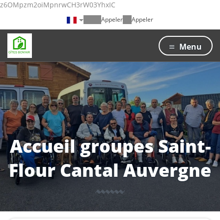
z6OMpzm2oiMpnrwCH3rW03YhxIC
Appeler
Appeler
Menu
Accueil groupes Saint-
Flour Cantal Auvergne