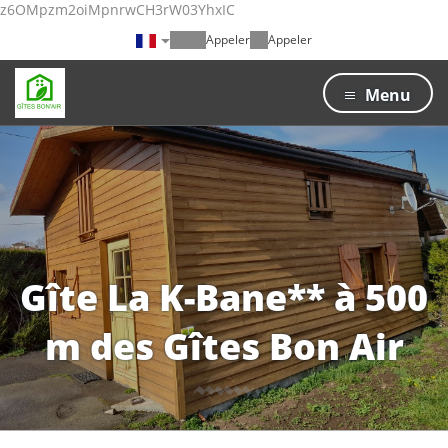
z6OMpzm2oiMpnrwCH3rW03YhxIC
Appeler
Appeler
Menu
Gîte La K-Bane** à 500
m des Gîtes Bon Air