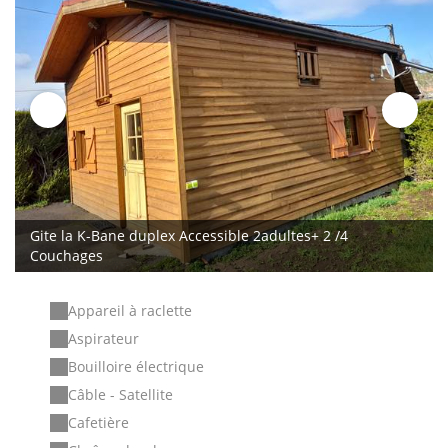
Gite la K-Bane duplex Accessible 2adultes+ 2 /4
Couchages
Appareil à raclette
Aspirateur
Bouilloire électrique
Câble - Satellite
Cafetière