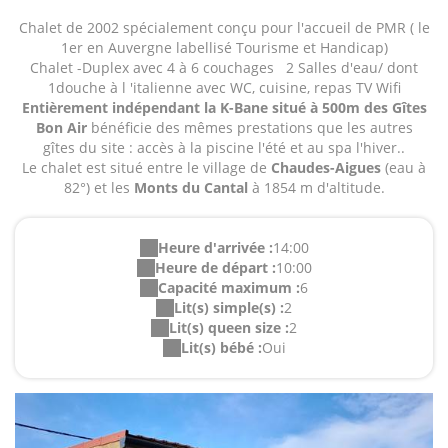
Chalet de 2002 spécialement conçu pour l'accueil de PMR ( le
1er en Auvergne labellisé Tourisme et Handicap)
Chalet -Duplex avec 4 à 6 couchages 2 Salles d'eau/ dont
1douche à l 'italienne avec WC, cuisine, repas TV Wifi
Entièrement indépendant la K-Bane situé à 500m des Gîtes
Bon Air
bénéficie des mêmes prestations que les autres
gîtes du site : accès à la piscine l'été et au spa l'hiver..
Le chalet est situé entre le village de
Chaudes-Aigues
(eau à
82°) et les
Monts du Cantal
à 1854 m d'altitude.
Heure d'arrivée :
14:00
Heure de départ :
10:00
Capacité maximum :
6
Lit(s) simple(s) :
2
Lit(s) queen size :
2
Lit(s) bébé :
Oui