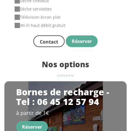
Sèche cheveux
Sèche serviettes
Télévision écran plat
Wi-Fi haut débit gratuit
Réserver
Contact
Nos options
Bornes de recharge -
Tel : 06 45 12 57 94
à partir de 1€
Réserver