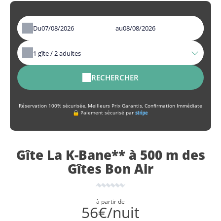
Du
au
1
gîte /
2
adultes
RECHERCHER
Réservation 100% sécurisée, Meilleurs Prix Garantis, Confirmation Immédiate
Paiement sécurisé par
Gîte La K-Bane** à 500 m des
Gîtes Bon Air
à partir de
56€/nuit