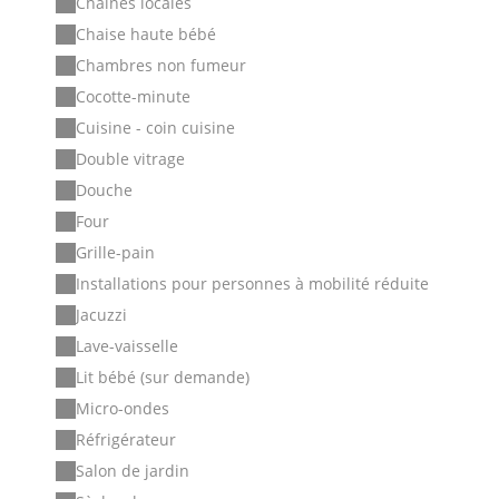
Chaînes locales
Chaise haute bébé
Chambres non fumeur
Cocotte-minute
Cuisine - coin cuisine
Double vitrage
Douche
Four
Grille-pain
Installations pour personnes à mobilité réduite
Jacuzzi
Lave-vaisselle
Lit bébé (sur demande)
Micro-ondes
Réfrigérateur
Salon de jardin