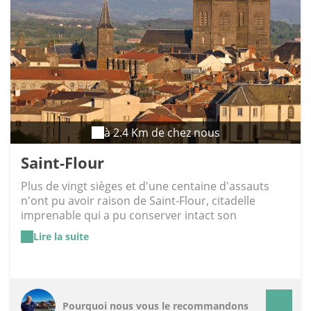
à 2.4 Km de chez nous
Saint-Flour
Plus de vingt sièges et d'une centaine d'assauts
n'ont pu avoir raison de Saint-Flour, citadelle
imprenable qui a pu conserver intact son
patrimoine historique dans un environnement
Lire la suite
naturel magnifique, propice aux promenades et à
la rêverie. Il faut arriver par l'Est pour embrasser
du regard toute la beauté du site, perché à 881
mètres et voir surgir, au-dessus des escarpements
rocheux, le joli village de Saint-Flour, dominé par
Pourquoi nous vous le recommandons