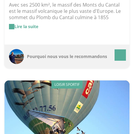
Avec ses 2500 km², le massif des Monts du Cantal
est le massif volcanique le plus vaste d'Europe. Le
sommet du Plomb du Cantal culmine à 1855
mètres. C'est là que se trouve la plus importante
Lire la suite
station de ski d'Auvergne, la Super-Lioran qui se
situe entre 1250 et 1850 mètres d'altitude. Vous y
trouverez aussi la fromagerie des Monts de Cantal,
qui perpétue la tradition du fromage depuis 1928.
A visiter pour les gourmands.
Pourquoi nous vous le recommandons
LOISIR SPORTIF