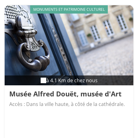
MONUMENTS ET PATRIMOINE CULTUREL
à 4.1 Km de chez nous
Musée Alfred Douët, musée d'Art
et d'Histoire
Accès : Dans la ville haute, à côté de la cathédrale.