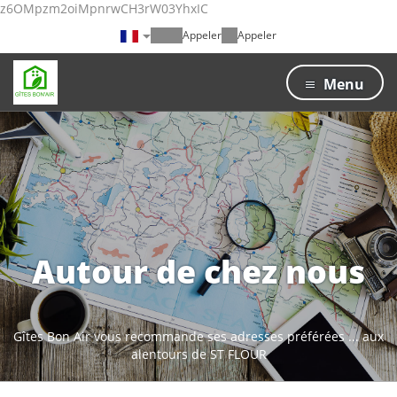
z6OMpzm2oiMpnrwCH3rW03YhxIC
Appeler
Appeler
Menu
Autour de chez nous
Gîtes Bon Air vous recommande ses adresses préférées ... aux
alentours de ST FLOUR