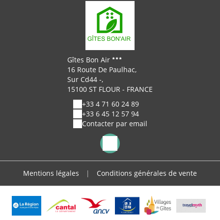
superbement restaurée ou le monument dédié à
Georges Pompidou qui fut député de la cité. Mais
ce tourbillonnant voyage au cœur de l'histoire ne
doit pas vous faire oublier que la cité est
enchâssée dans un site magnifique dont les
envoûtantes gorges de la Truyère. Les sentiers de
Gîtes Bon Air
découverte des Pays de Saint-Flour sont autant
16 Route De Paulhac,
d'occasion de pénétrer plus avant l'âme de cette
Sur Cd44 -,
15100 ST FLOUR - FRANCE
région gourmande.
+33 4 71 60 24 89
+33 6 45 12 57 94
Contacter par email
Mentions légales
|
Conditions générales de vente