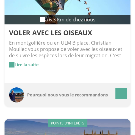
à 6.3 Km de chez nous
VOLER AVEC LES OISEAUX
En montgolfière ou en ULM Biplace, Christian
Moullec vous propose de voler avec les oiseaux et
de suivre les espèces lors de leur migration. C'est
spectaculaire et très émouvant d'admirer ce ballet
Lire la suite
aérien, à fois puissant et fragile, et d'en faire partie
intégrante durant des instants magiques.
Inoubliable !
Pourquoi nous vous le recommandons
POINTS D'INTÉRÊTS