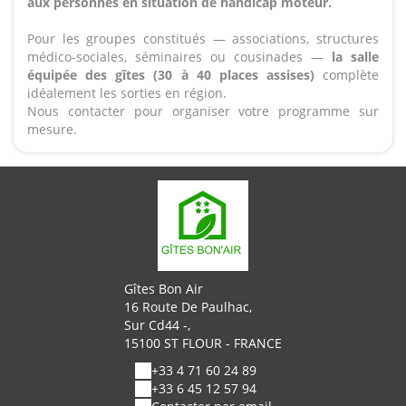
aux personnes en situation de handicap moteur.
Pour les groupes constitués — associations, structures
médico-sociales, séminaires ou cousinades —
la salle
équipée des gîtes (30 à 40 places assises)
complète
idéalement les sorties en région.
Nous contacter pour organiser votre programme sur
mesure.
Gîtes Bon Air
16 Route De Paulhac,
Sur Cd44 -,
15100 ST FLOUR - FRANCE
+33 4 71 60 24 89
+33 6 45 12 57 94