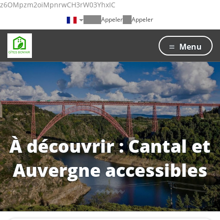
z6OMpzm2oiMpnrwCH3rW03YhxIC
Appeler
Appeler
Menu
À découvrir : Cantal et
Auvergne accessibles