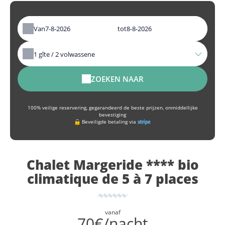
Van
tot
1
gîte /
2
volwassene
ZOEKEN NAAR
100% veilige reservering, gegarandeerd de beste prijzen, onmiddellijke
bevestiging
Beveiligde betaling via
Chalet Margeride **** bio
climatique de 5 à 7 places
vanaf
70€/nacht