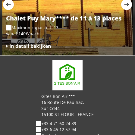
Chalet Puy Mary**** de 11 à 13 places
Maximumcapaciteit: 13
vanaf 140€/nacht
In detail bekijken
Gîtes Bon Air
16 Route De Paulhac,
Sur Cd44 -,
15100 ST FLOUR - FRANCE
+33 4 71 60 24 89
+33 6 45 12 57 94