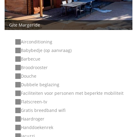
Gite Margeride
Airconditioning
Babybedje (op aanvraag)
Barbecue
Broodrooster
Douche
Dubbele beglazing
Faciliteiten voor personen met beperkte mobiliteit
Flatscreen-tv
Gratis breedband wifi
Haardroger
Handdoekenrek
Jacuzzi