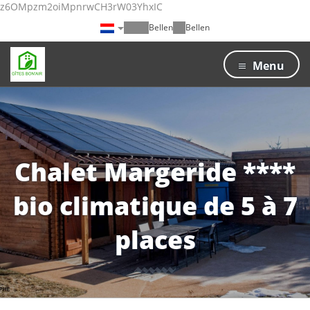
z6OMpzm2oiMpnrwCH3rW03YhxIC
Bellen
Bellen
Menu
Chalet Margeride ****
bio climatique de 5 à 7
places