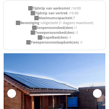
Tijdstip van aankomst :
14:00
Tijdstip van vertrek :
10:00
Maximumcapaciteit:
7
Bevestiging :
Uitgesteld (1 dag(en) maximum)
Eenpersoonsbed(den) :
1
Tweepersoonsbed(den) :
1
Stapelbed(den) :
1
Tweepersoonsslaapbank(en) :
1