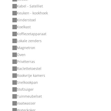
Kabel - Satelliet
Keuken - kookhoek
Kinderstoel
Koelkast
Koffiezetapparaat
Lokale zenders
Magnetron
Oven
Privéterras
Raclettetoestel
Rookvrije kamers
Snelkookpan
Stofzuiger
Tuinmeubelset
Vaatwasser
Waterkoker