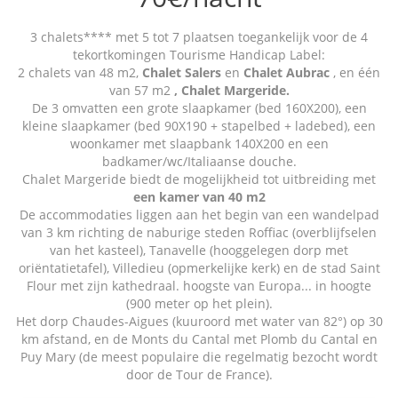
3 chalets**** met 5 tot 7 plaatsen toegankelijk voor de 4
tekortkomingen Tourisme Handicap Label:
2 chalets van 48 m2,
Chalet Salers
en
Chalet Aubrac
, en één
van 57 m2
, Chalet Margeride.
De 3 omvatten een grote slaapkamer (bed 160X200), een
kleine slaapkamer (bed 90X190 + stapelbed + ladebed), een
woonkamer met slaapbank 140X200 en een
badkamer/wc/Italiaanse douche.
Chalet Margeride biedt de mogelijkheid tot uitbreiding met
een kamer van 40 m2
De accommodaties liggen aan het begin van een wandelpad
van 3 km richting de naburige steden Roffiac (overblijfselen
van het kasteel), Tanavelle (hooggelegen dorp met
oriëntatietafel), Villedieu (opmerkelijke kerk) en de stad Saint
Flour met zijn kathedraal. hoogste van Europa... in hoogte
(900 meter op het plein).
Het dorp Chaudes-Aigues (kuuroord met water van 82°) op 30
km afstand, en de Monts du Cantal met Plomb du Cantal en
Puy Mary (de meest populaire die regelmatig bezocht wordt
door de Tour de France).