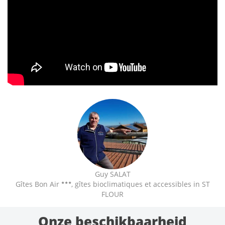
Guy SALAT
Gîtes Bon Air
, gîtes bioclimatiques et accessibles in ST
FLOUR
Onze beschikbaarheid