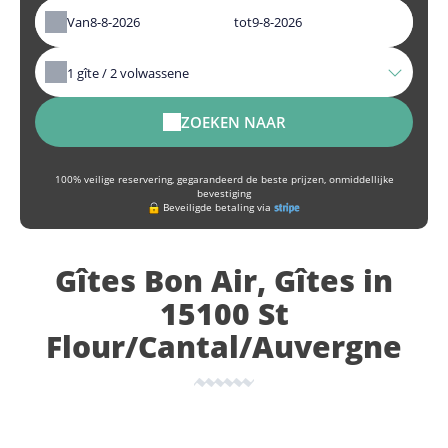
Van
tot
1
gîte /
2
volwassene
ZOEKEN NAAR
100% veilige reservering, gegarandeerd de beste prijzen, onmiddellijke
bevestiging
Beveiligde betaling via
Gîtes Bon Air, Gîtes in
15100 St
Flour/Cantal/Auvergne