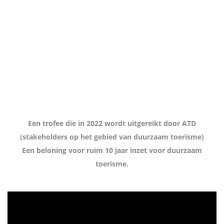
Een trofee die in 2022 wordt uitgereikt door ATD
(stakeholders op het gebied van duurzaam toerisme)
Een beloning voor ruim 10 jaar inzet voor duurzaam
toerisme.