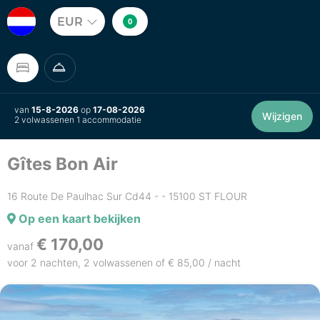
EUR
0
van
15-8-2026
op
17-08-2026
Wijzigen
2 volwassenen 1 accommodatie
Gîtes Bon Air
16 Route De Paulhac Sur Cd44 - - 15100 ST FLOUR
Op een kaart bekijken
€ 170,00
vanaf
voor 2 nachten, 2 volwassenen of € 85,00 / nacht