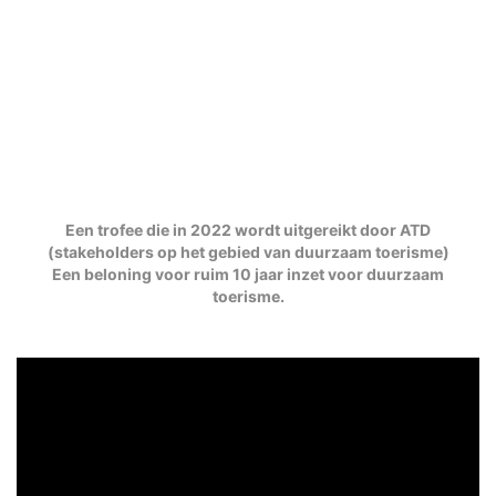
Een trofee die in 2022 wordt uitgereikt door ATD
(stakeholders op het gebied van duurzaam toerisme)
Een beloning voor ruim 10 jaar inzet voor duurzaam
toerisme.