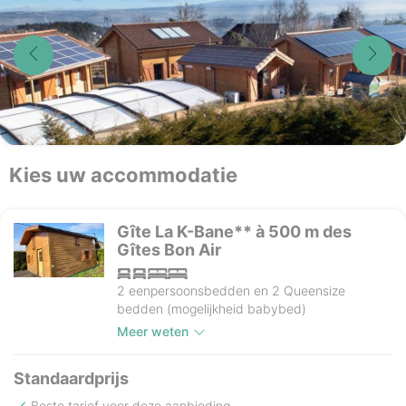
Kies uw accommodatie
Gîte La K-Bane** à 500 m des
Gîtes Bon Air
2 eenpersoonsbedden en 2 Queensize
bedden (mogelijkheid babybed)
Meer weten
Standaardprijs
Beste tarief voor deze aanbieding