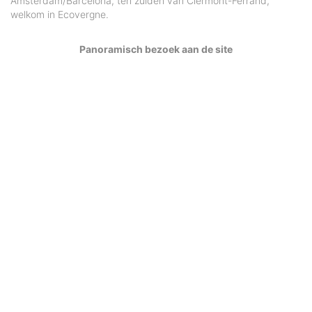
Amsterdam/Barcelona, ten zuiden van Clermont-Ferrand,
welkom in Ecovergne.
Panoramisch bezoek aan de site