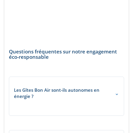
Questions fréquentes sur notre engagement
éco-responsable
Les Gîtes Bon Air sont-ils autonomes en
⌄
énergie ?
En grande partie oui. Le site combine panneaux
photovoltaïques en autoconsommation (13,5 kW),