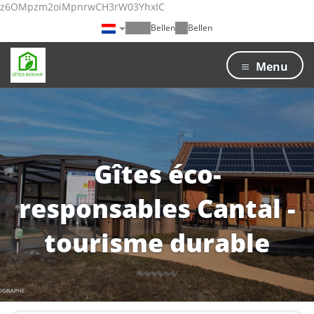
z6OMpzm2oiMpnrwCH3rW03YhxIC
Bellen
Bellen
Menu
Gîtes éco-
responsables Cantal -
tourisme durable