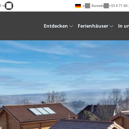
R
Kontakt
+33 4 71 60 
Entdecken
Ferienhäuser
In u