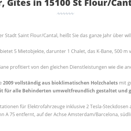
r, Gîtes in 15100 St Flour/Ca
er Stadt Saint Flour/Cantal, heißt Sie das ganze Jahr über w
r bietet 5 Mietobjekte, darunter 1 Chalet, das K-Bane, 500 
ane profitiert von den gleichen Dienstleistungen wie die a
.
de
2009 vollständig aus bioklimatischen Holzchalets
mit 
 für alle Behinderten umweltfreundlich gestaltet und 
tationen für Elektrofahrzeuge inklusive 2 Tesla-Steckdosen 
n A 75 entfernt, auf der Achse Amsterdam/Barcelona, südl