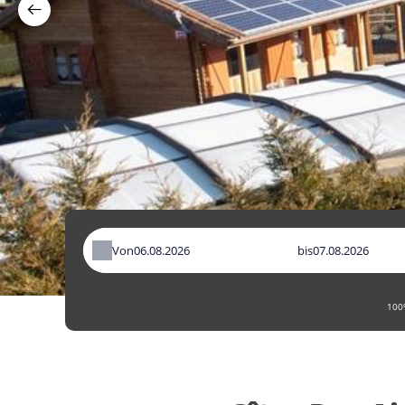
Von
bis
100%