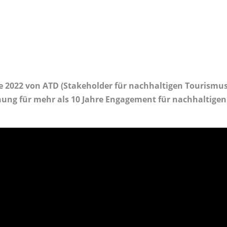
e 2022 von ATD (Stakeholder für nachhaltigen Tourismus
nung für mehr als 10 Jahre Engagement für nachhaltigen