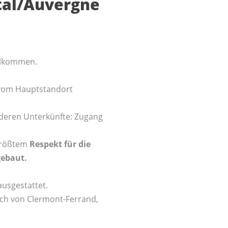
ntal/Auvergne
illkommen.
m vom Hauptstandort
nderen Unterkünfte: Zugang
größtem
Respekt für die
gebaut.
ausgestattet.
ich von Clermont-Ferrand,