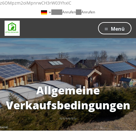
z6OMpzm2oiMpnrwCH3rW03YhxIC
Anrufen
Anrufen
Menü
Allgemeine
Verkaufsbedingungen