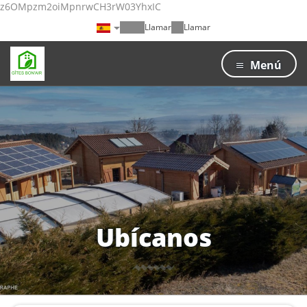
z6OMpzm2oiMpnrwCH3rW03YhxIC
Llamar
Llamar
Menú
Ubícanos