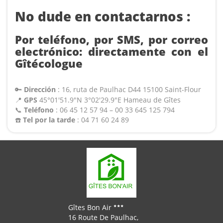
No dude en contactarnos :
Por teléfono, por SMS, por correo
electrónico: directamente con el
Gîtécologue
🔑
Dirección
: 16, ruta de Paulhac D44 15100 Saint-Flour
📍
GPS
45°01'51.9″N 3°02'29.9″E Hameau de Gîtes
📞
Teléfono
: 06 45 12 57 94 – 00 33 645 125 794
☎️
Tel por la tarde
: 04 71 60 24 89
Gîtes Bon Air
16 Route De Paulhac,