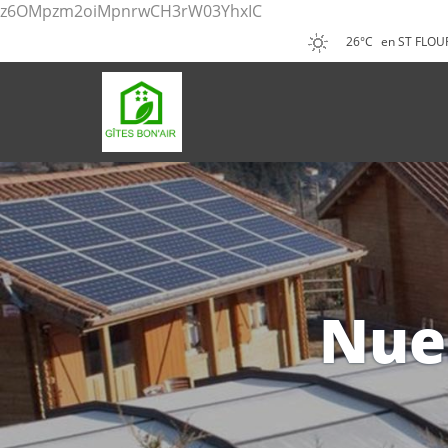
z6OMpzm2oiMpnrwCH3rW03YhxIC
26°C
en ST FLOU
Nues