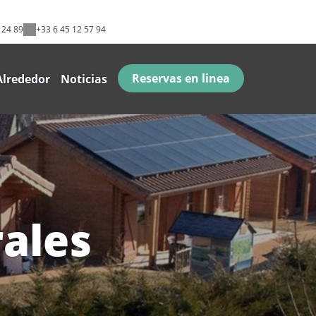
 24 89
+33 6 45 12 57 94
Reservas en linea
Alrededor
Noticias
rales