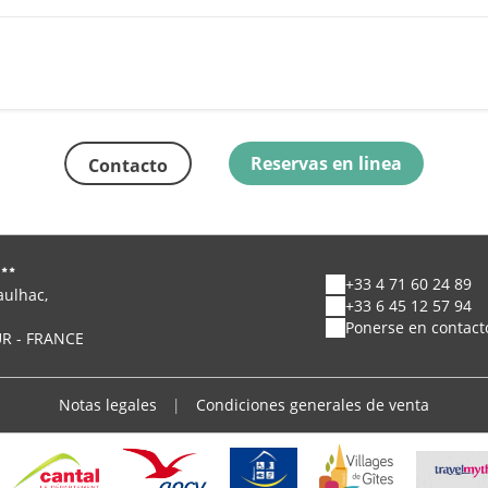
Reservas en linea
Contacto
+33 4 71 60 24 89
aulhac,
+33 6 45 12 57 94
Ponerse en contacto
UR - FRANCE
Notas legales
|
Condiciones generales de venta