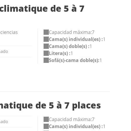
climatique de 5 à 7
iciencias
Capacidad máxima:7
Cama(s) individual(es) :
1
Cama(s) doble(s) :
1
nado
Litera(s) :
1
Sofá(s)-cama doble(s):
1
matique de 5 à 7 places
Capacidad máxima:7
nado
Cama(s) individual(es) :
1