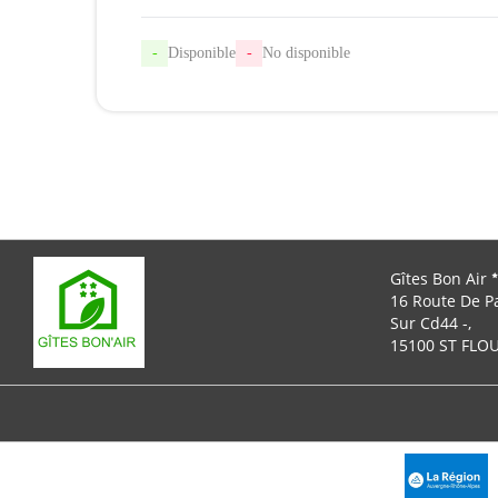
-
Disponible
-
No disponible
Gîtes Bon Air
16 Route De P
Sur Cd44 -,
15100 ST FLO