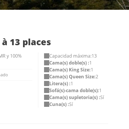
 à 13 places
PMR y 100%
Capacidad máxima:13
Cama(s) doble(s) :
1
Cama(s) King Size:
1
nado
Cama(s) Queen Size:
2
Litera(s) :
1
Sofá(s)-cama doble(s):
1
Cama(s) supletoria(s) :
Sí
Cuna(s) :
Sí