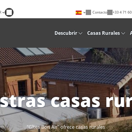
R
Contacto
+33 4 71 60
Descubrir
Casas Rurales
tras casas ru
“Gîtes Bon Air” ofrece casas rurales