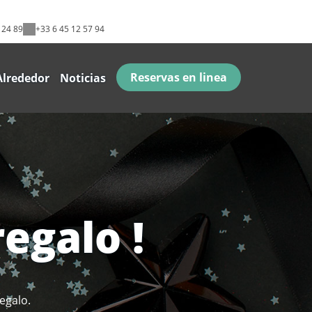
 24 89
+33 6 45 12 57 94
Reservas en linea
Alrededor
Noticias
egalo !
egalo.