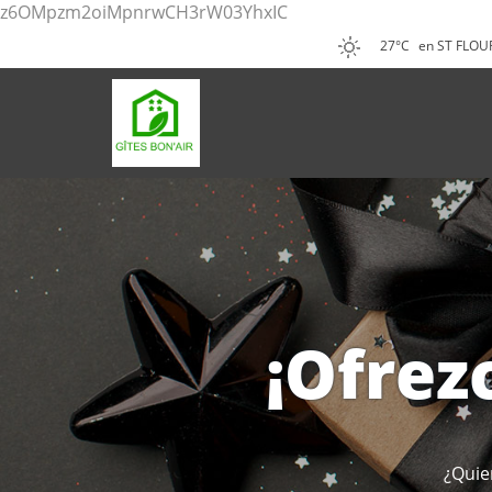
z6OMpzm2oiMpnrwCH3rW03YhxIC
27°C
en ST FLOU
¡Ofrez
¿Quie