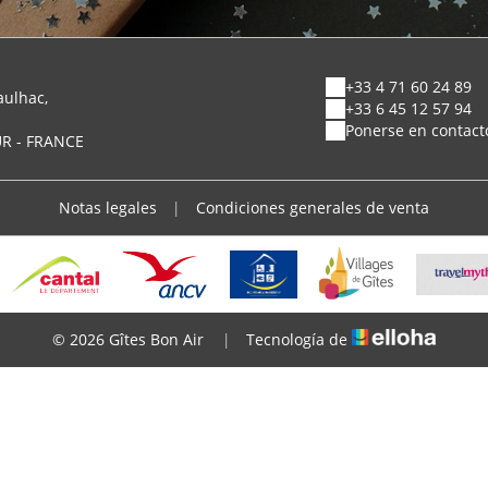
+33 4 71 60 24 89
aulhac,
+33 6 45 12 57 94
Ponerse en contacto
UR - FRANCE
Notas legales
|
Condiciones generales de venta
© 2026 Gîtes Bon Air
|
Tecnología de