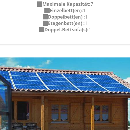
Maximale Kapazität:
7
Einzelbett(en):
1
Doppelbett(en) :
1
Etagenbett(en) :
1
Doppel-Bettsofa(s):
1