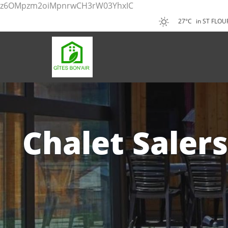
z6OMpzm2oiMpnrwCH3rW03YhxIC
27°C
in ST FLOU
Chalet Salers