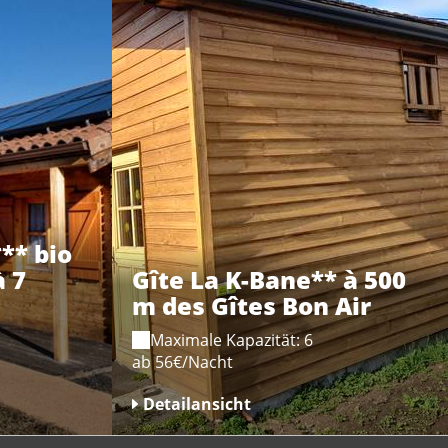
** bio
à 7
Gîte La K-Bane** à 500
m des Gîtes Bon Air
Maximale Kapazität: 6
ab 56€/Nacht
Detailansicht