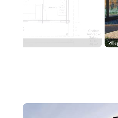
et-salers
Vill