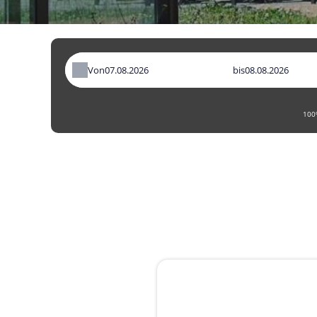
Von
bis
100%