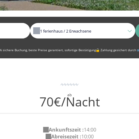
1
ferienhaus /
2
Erwachsene
 sichere Buchung, beste Preise garantiert, sofortige Bestätigung
Zahlung gesichert durch
ab
70€/Nacht
Ankunftszeit :
14:00
Abreisezeit :
10:00