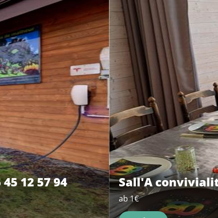
 45 12 57 94
Sall'A conviviali
ab 1€