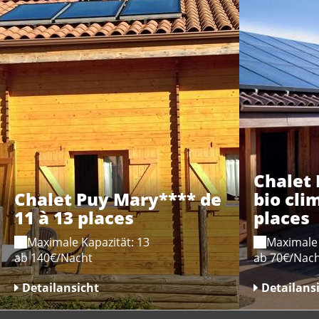
Chalet 
Chalet Puy Mary**** de
bio cli
11 à 13 places
places
Maximale Kapazität: 13
Maximale 
ab 140€/Nacht
ab 70€/Nac
Detailansicht
Detailans