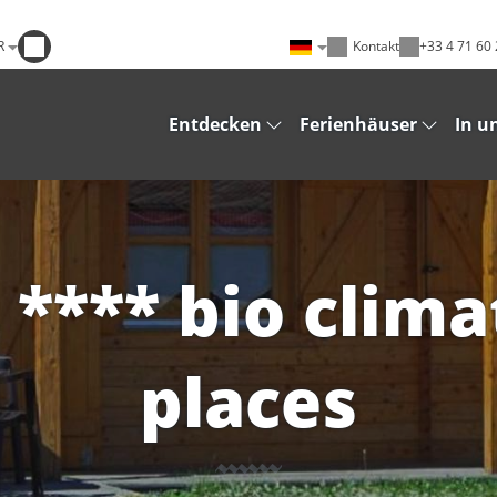
R
Kontakt
+33 4 71 60 
Entdecken
Ferienhäuser
In u
 **** bio clima
places