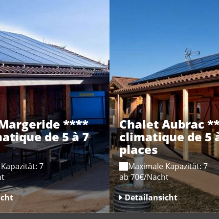
Margeride ****
Chalet Aubrac **
matique de 5 à 7
climatique de 5 
places
Kapazität: 7
Maximale Kapazität: 7
ht
ab 70€/Nacht
icht
Detailansicht