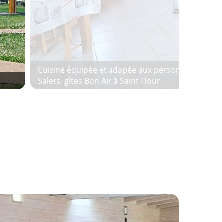
Cuisine équipée et adapée aux personnes handic
Salers, gîtes Bon Air à Saint Flour