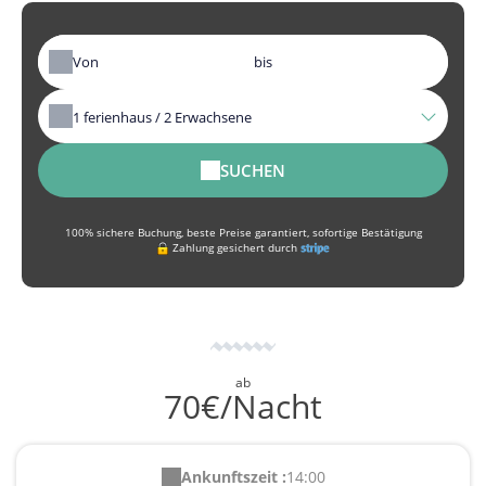
Von
bis
1
ferienhaus /
2
Erwachsene
SUCHEN
100% sichere Buchung, beste Preise garantiert, sofortige Bestätigung
Zahlung gesichert durch
ab
70€/Nacht
Ankunftszeit :
14:00