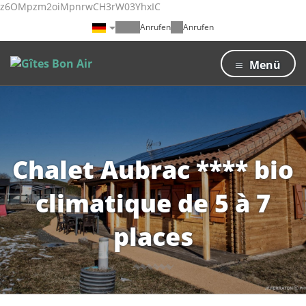
z6OMpzm2oiMpnrwCH3rW03YhxIC
Anrufen
Anrufen
Menü
Chalet Aubrac **** bio
climatique de 5 à 7
places