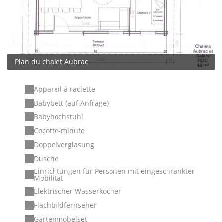
Plan du chalet Aubrac
Appareil à raclette
Babybett (auf Anfrage)
Babyhochstuhl
Cocotte-minute
Doppelverglasung
Dusche
Einrichtungen für Personen mit eingeschränkter
Mobilität
Elektrischer Wasserkocher
Flachbildfernseher
Gartenmöbelset