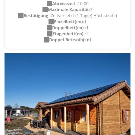
Abreisezeit :
10:00
Maximale Kapazität:
7
Bestätigung :
Zeitversetzt (1 Tag(e) Höchstzahl)
Einzelbett(en):
1
Doppelbett(en) :
1
Etagenbett(en) :
1
Doppel-Bettsofa(s):
1