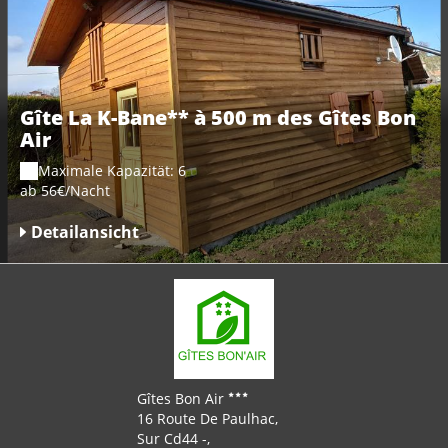
Gîte La K-Bane** à 500 m des Gîtes Bon
Air
Maximale Kapazität: 6
ab 56€/Nacht
Detailansicht
Gîtes Bon Air
16 Route De Paulhac,
Sur Cd44 -,