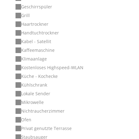
Geschirrspüler
Grill
Haartrockner
Handtuchtrockner
Kabel - Satellit
Kaffeemaschine
Klimaanlage
Kostenloses Highspeed-WLAN
Küche - Kochecke
Kühlschrank
Lokale Sender
Mikrowelle
Nichtraucherzimmer
Ofen
Privat genutzte Terrasse
Staubsauger