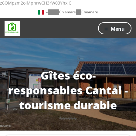
z6OMpzm2oiMpnrwCH3rW03YhxIC
Chiamare
Chiamare
Menu
Gîtes éco-
responsables Cantal -
tourisme durable