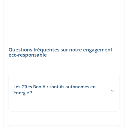
Questions fréquentes sur notre engagement
éco-responsable
Les Gîtes Bon Air sont-ils autonomes en
⌄
énergie ?
En grande partie oui. Le site combine panneaux
photovoltaïques en autoconsommation (13,5 kW),