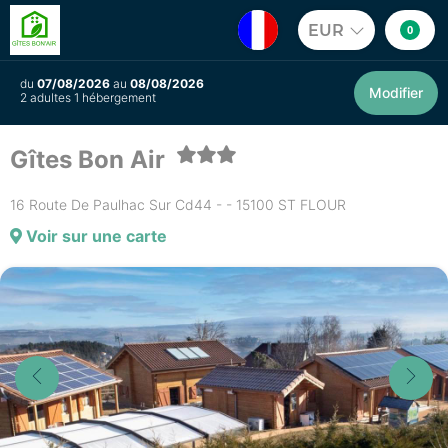
EUR
0
du
07/08/2026
au
08/08/2026
Modifier
2 adultes 1 hébergement
Gîtes Bon Air
16 Route De Paulhac Sur Cd44 - - 15100 ST FLOUR
Voir sur une carte