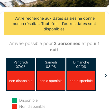
Votre recherche aux dates saisies ne donne
aucun résultat. Toutefois, d'autres dates sont
disponibles.
Arrivée possible pour
2 personnes
et pour
1
nuit
.
Vendredi
Samedi
Dimanche
07/08
08/08
09/08
non disponible
non disponible
non disponible
Lundi
Mardi
Mercredi
Disponible
10/08
11/08
12/08
Non disponible