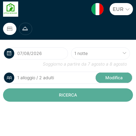
EUR
Soggiorno a partire da
7 agosto
a
8 agosto
1 alloggio / 2 adulti
Modifica