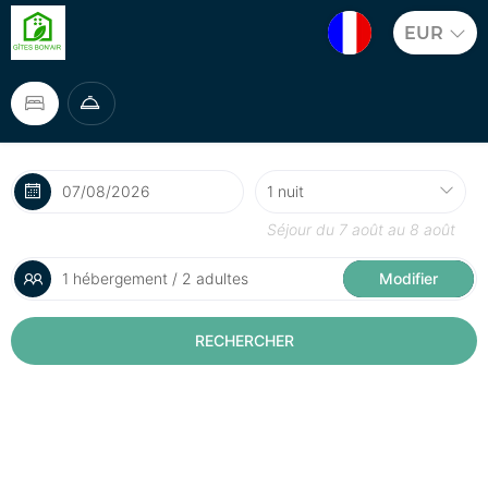
EUR
Séjour du
7 août
au
8 août
1 hébergement / 2 adultes
Modifier