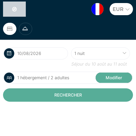
EUR
Séjour du
10 août
au
11 août
1 hébergement / 2 adultes
Modifier