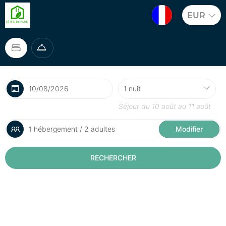
EUR
Séjour du
10 août
au
11 août
1 hébergement / 2 adultes
Modifier