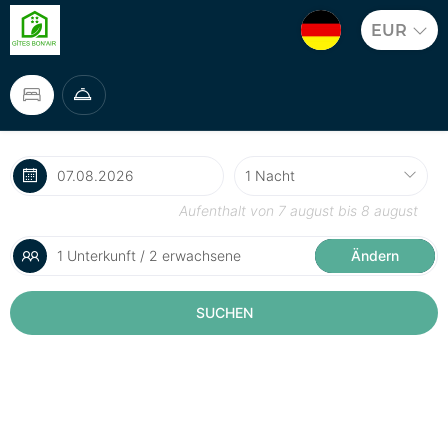
EUR
Aufenthalt von
7 august
bis
8 august
1 Unterkunft / 2 erwachsene
Ändern