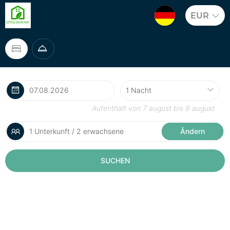
EUR
Aufenthalt von
7 august
bis
8 august
1 Unterkunft / 2 erwachsene
Ändern